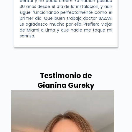
dental y no podía creer!! Ya habían pasado
de
30 años desde el día de la instalación, y aún
bla
sigue funcionando perfectamente como el
Gra
primer día. Que buen trabajo doctor BAZAN.
Le agradezco mucho por ello. Prefiero viajar
de Miami a Lima y que nadie me toque mi
sonrisa.
Testimonio de
Gianina Gureky