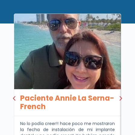
Paciente Annie La Serna-
O
French
Ha
car
No lo podía creer!! hace poco me mostraron
con
la fecha de instalación de mi implante
tel