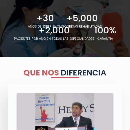
+
30
+
5,000
+
2,000
100
%
AÑOS DE EXPERIENCIA
SONRISAS REHABILITADAS
PACIENTES POR AÑO EN TODAS LAS ESPECIALIDADES
GARANTIA
QUE NOS
DIFERENCIA